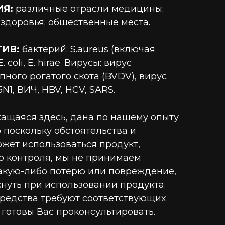
Я:
различные отрасли медицины;
 здоровья; общественные места.
ИВ:
бактерий: S.aureus (включая
. coli, E. hirae. Вирусы: вирус
ного рогатого скота (BVDV), вирус
N1, ВИЧ, HBV, HCV, SARS.
ащаяся здесь, дана по нашему опыту
 поскольку обстоятельства и
ожет использоваться продукт,
о контроля, мы не принимаем
какую-либо потерю или повреждение,
кнуть при использовании продукта.
редства требуют соответствующих
 готовы Вас проконсультировать.