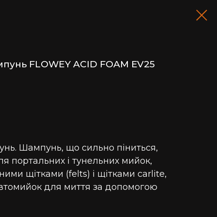
мпунь FLOWEY ACID FOAM ЕV25
нь. Шампунь, що сильно піниться,
ля портальних і тунельних мийок,
ми щітками (felts) і щітками carlite,
автомийок для миття за допомогою