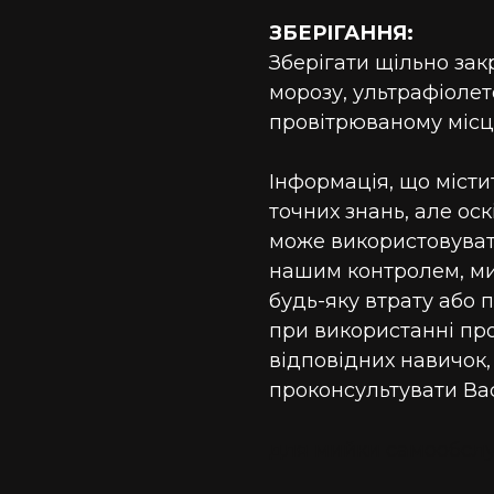
ЗБЕРІГАННЯ:
Зберігати щільно зак
морозу, ультрафіолет
провітрюваному місці
Інформація, що містит
точних знань, але оск
може використовуват
нашим контролем, ми
будь-яку втрату або
при використанні пр
відповідних навичок,
проконсультувати Вас
для мийки самообсл