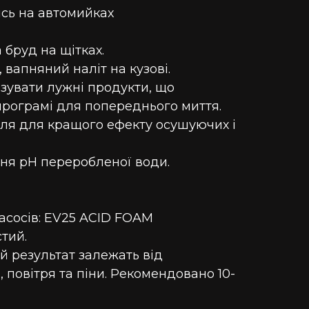
ись на автомийках
 бруд на щітках.
 вапняний наліт на кузові.
зувати лужні продукти, що
програмі для попереднього миття.
біля для кращого ефекту осушуючих і
ння pH переробленої води.
асосів:
EV25 ACID FOAM
тий.
й результат залежать від
 повітря та піни. Рекомендовано 10-