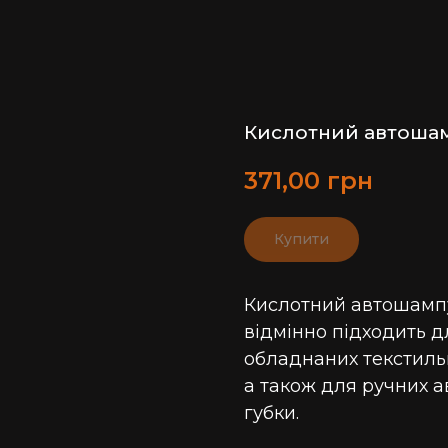
Кислотний автоша
371,00
грн
Купити
Кислотний автошампу
відмінно підходить д
обладнаних текстильни
а також для ручних 
губки.